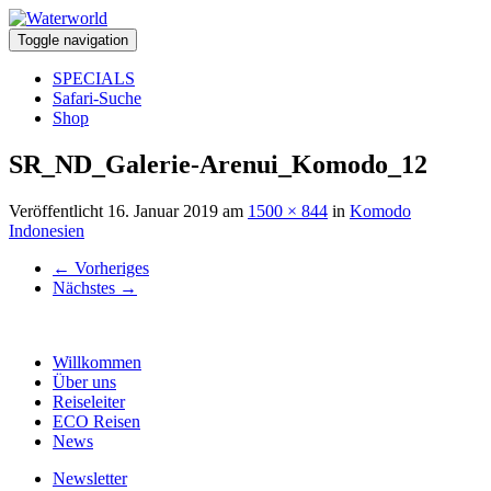
Toggle navigation
SPECIALS
Safari-Suche
Shop
SR_ND_Galerie-Arenui_Komodo_12
Veröffentlicht
16. Januar 2019
am
1500 × 844
in
Komodo
Indonesien
←
Vorheriges
Nächstes
→
Willkommen
Über uns
Reiseleiter
ECO Reisen
News
Newsletter