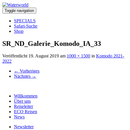
Toggle navigation
SPECIALS
Safari-Suche
Shop
SR_ND_Galerie_Komodo_IA_33
Veröffentlicht
19. August 2019
am
1000 × 1500
in
Komodo 2021-
2022
←
Vorheriges
Nächstes
→
Willkommen
Über uns
Reiseleiter
ECO Reisen
News
Newsletter