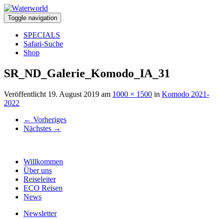
Toggle navigation
SPECIALS
Safari-Suche
Shop
SR_ND_Galerie_Komodo_IA_31
Veröffentlicht
19. August 2019
am
1000 × 1500
in
Komodo 2021-
2022
←
Vorheriges
Nächstes
→
Willkommen
Über uns
Reiseleiter
ECO Reisen
News
Newsletter