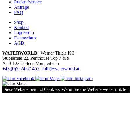
Rückrufservice
Anfrage
FAQ
Shop
Kontakt
Impressum
Datenschutz
AGB
WATERWORLD
| Werner Thiele KG
Stublerfeld 22, Penthouse Top 7 & 9
A – 6123 Terfens-Vomperbach
+43 (0)5224 67 455
|
info@waterworld.at
Diese Website benutzt Cookies. Wenn Sie die Website weiter nutzten,