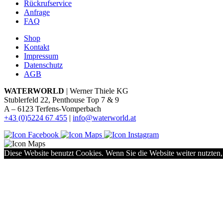
Rückrufservice
Anfrage
FAQ
Shop
Kontakt
Impressum
Datenschutz
AGB
WATERWORLD
| Werner Thiele KG
Stublerfeld 22, Penthouse Top 7 & 9
A – 6123 Terfens-Vomperbach
+43 (0)5224 67 455
|
info@waterworld.at
Diese Website benutzt Cookies. Wenn Sie die Website weiter nutzten,