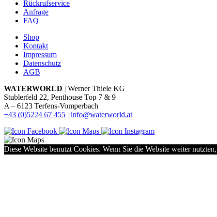
Rückrufservice
Anfrage
FAQ
Shop
Kontakt
Impressum
Datenschutz
AGB
WATERWORLD
| Werner Thiele KG
Stublerfeld 22, Penthouse Top 7 & 9
A – 6123 Terfens-Vomperbach
+43 (0)5224 67 455
|
info@waterworld.at
Diese Website benutzt Cookies. Wenn Sie die Website weiter nutzten,