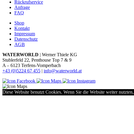
Rückrufservice
Anfrage
FAQ
Shop
Kontakt
Impressum
Datenschutz
AGB
WATERWORLD
| Werner Thiele KG
Stublerfeld 22, Penthouse Top 7 & 9
A – 6123 Terfens-Vomperbach
+43 (0)5224 67 455
|
info@waterworld.at
Diese Website benutzt Cookies. Wenn Sie die Website weiter nutzten,