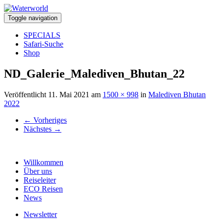
Toggle navigation
SPECIALS
Safari-Suche
Shop
ND_Galerie_Malediven_Bhutan_22
Veröffentlicht
11. Mai 2021
am
1500 × 998
in
Malediven Bhutan
2022
←
Vorheriges
Nächstes
→
Willkommen
Über uns
Reiseleiter
ECO Reisen
News
Newsletter