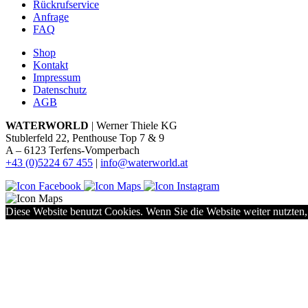
Rückrufservice
Anfrage
FAQ
Shop
Kontakt
Impressum
Datenschutz
AGB
WATERWORLD
| Werner Thiele KG
Stublerfeld 22, Penthouse Top 7 & 9
A – 6123 Terfens-Vomperbach
+43 (0)5224 67 455
|
info@waterworld.at
Diese Website benutzt Cookies. Wenn Sie die Website weiter nutzten,