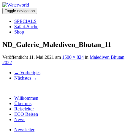
Toggle navigation
SPECIALS
Safari-Suche
Shop
ND_Galerie_Malediven_Bhutan_11
Veröffentlicht
11. Mai 2021
am
1500 × 824
in
Malediven Bhutan
2022
←
Vorheriges
Nächstes
→
Willkommen
Über uns
Reiseleiter
ECO Reisen
News
Newsletter