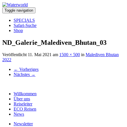
Toggle navigation
SPECIALS
Safari-Suche
Shop
ND_Galerie_Malediven_Bhutan_03
Veröffentlicht
11. Mai 2021
am
1500 × 500
in
Malediven Bhutan
2022
←
Vorheriges
Nächstes
→
Willkommen
Über uns
Reiseleiter
ECO Reisen
News
Newsletter