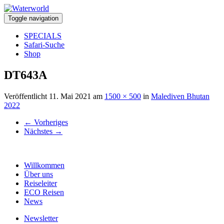
Toggle navigation
SPECIALS
Safari-Suche
Shop
DT643A
Veröffentlicht
11. Mai 2021
am
1500 × 500
in
Malediven Bhutan
2022
←
Vorheriges
Nächstes
→
Willkommen
Über uns
Reiseleiter
ECO Reisen
News
Newsletter