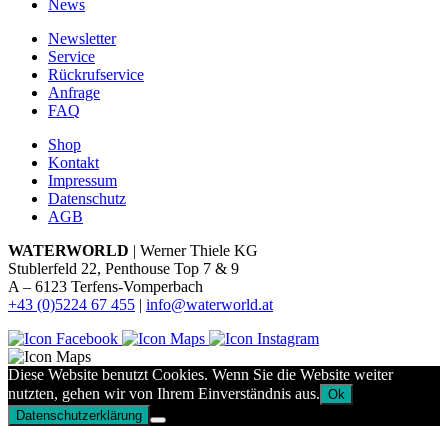
News
Newsletter
Service
Rückrufservice
Anfrage
FAQ
Shop
Kontakt
Impressum
Datenschutz
AGB
WATERWORLD
| Werner Thiele KG
Stublerfeld 22, Penthouse Top 7 & 9
A – 6123 Terfens-Vomperbach
+43 (0)5224 67 455
|
info@waterworld.at
Diese Website benutzt Cookies. Wenn Sie die Website weiter
nutzten, gehen wir von Ihrem Einverständnis aus.
Ok
Datenschutzerklärung