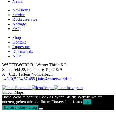
News
Newsletter
Service
Rückrufservice
Anfrage
FAQ
Shop
Kontakt
Impressum
Datenschutz
AGB
WATERWORLD
| Werner Thiele KG
Stublerfeld 22, Penthouse Top 7 & 9
A – 6123 Terfens-Vomperbach
+43 (0)5224 67 455
|
info@waterworld.at
Diese Website benutzt Cookies. Wenn Sie die Website weiter
nutzten, gehen wir von Ihrem Einverständnis aus.
Ok
Datenschutzerklärung