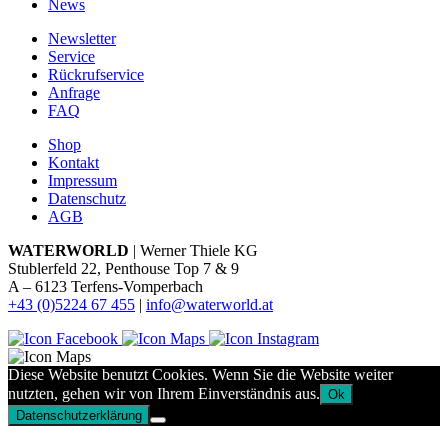
News
Newsletter
Service
Rückrufservice
Anfrage
FAQ
Shop
Kontakt
Impressum
Datenschutz
AGB
WATERWORLD
| Werner Thiele KG
Stublerfeld 22, Penthouse Top 7 & 9
A – 6123 Terfens-Vomperbach
+43 (0)5224 67 455
|
info@waterworld.at
Diese Website benutzt Cookies. Wenn Sie die Website weiter
nutzten, gehen wir von Ihrem Einverständnis aus.
Ok
Datenschutzerklärung