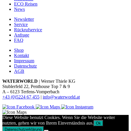
ECO Reisen
News
Newsletter
Service
Rückrufservice
Anfrage
FAQ
Shop
Kontakt
Impressum
Datenschutz
AGB
WATERWORLD
| Werner Thiele KG
Stublerfeld 22, Penthouse Top 7 & 9
A – 6123 Terfens-Vomperbach
+43 (0)5224 67 455
|
info@waterworld.at
Diese Website benutzt Cookies. Wenn Sie die Website weiter
nutzten, gehen wir von Ihrem Einverständnis aus.
Ok
Datenschutzerklärung