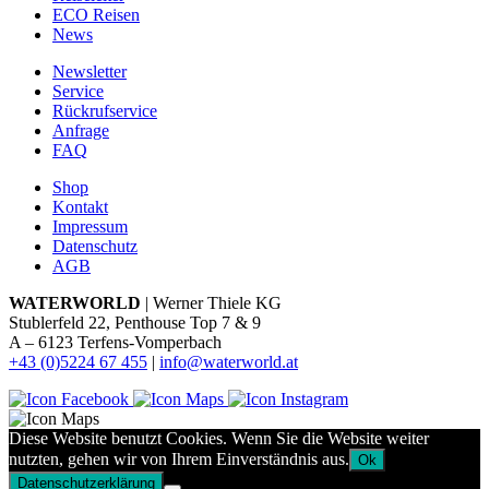
ECO Reisen
News
Newsletter
Service
Rückrufservice
Anfrage
FAQ
Shop
Kontakt
Impressum
Datenschutz
AGB
WATERWORLD
| Werner Thiele KG
Stublerfeld 22, Penthouse Top 7 & 9
A – 6123 Terfens-Vomperbach
+43 (0)5224 67 455
|
info@waterworld.at
Diese Website benutzt Cookies. Wenn Sie die Website weiter
nutzten, gehen wir von Ihrem Einverständnis aus.
Ok
Datenschutzerklärung