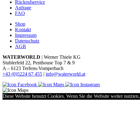
Rückrufservice
Anfrage
FAQ
Shop
Kontakt
Impressum
Datenschutz
AGB
WATERWORLD
| Werner Thiele KG
Stublerfeld 22, Penthouse Top 7 & 9
A – 6123 Terfens-Vomperbach
+43 (0)5224 67 455
|
info@waterworld.at
Diese Website benutzt Cookies. Wenn Sie die Website weiter nutzten,