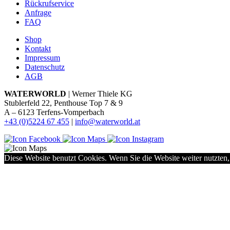
Rückrufservice
Anfrage
FAQ
Shop
Kontakt
Impressum
Datenschutz
AGB
WATERWORLD
| Werner Thiele KG
Stublerfeld 22, Penthouse Top 7 & 9
A – 6123 Terfens-Vomperbach
+43 (0)5224 67 455
|
info@waterworld.at
Diese Website benutzt Cookies. Wenn Sie die Website weiter nutzten,