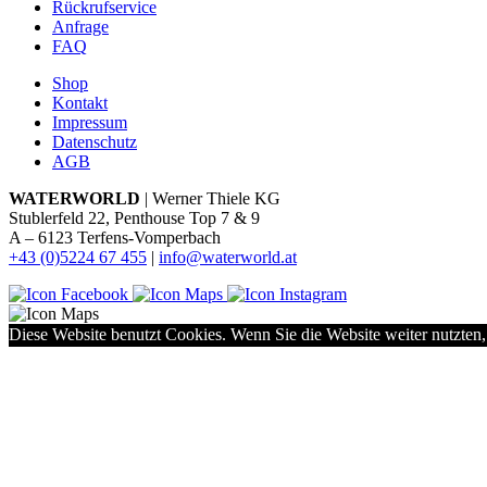
Rückrufservice
Anfrage
FAQ
Shop
Kontakt
Impressum
Datenschutz
AGB
WATERWORLD
| Werner Thiele KG
Stublerfeld 22, Penthouse Top 7 & 9
A – 6123 Terfens-Vomperbach
+43 (0)5224 67 455
|
info@waterworld.at
Diese Website benutzt Cookies. Wenn Sie die Website weiter nutzten,