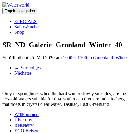
Toggle navigation
SPECIALS
Safari-Suche
Shop
SR_ND_Galerie_Grönland_Winter_40
Veröffentlicht
25. Mai 2020
am
1000 × 1500
in
Groenland_Winter
←
Vorheriges
Nächstes
→
Only in springtime, when the hard winter slowly subsides, are the
ice-cold waters suitable for divers who can dive around a iceberg
that floats in crystal-clear water, Tasiilaq, East Greenland
Willkommen
Über uns
Reiseleiter
ECO Reisen