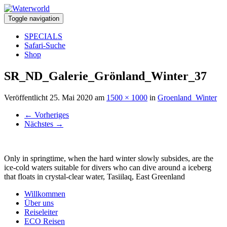
Toggle navigation
SPECIALS
Safari-Suche
Shop
SR_ND_Galerie_Grönland_Winter_37
Veröffentlicht
25. Mai 2020
am
1500 × 1000
in
Groenland_Winter
←
Vorheriges
Nächstes
→
Only in springtime, when the hard winter slowly subsides, are the
ice-cold waters suitable for divers who can dive around a iceberg
that floats in crystal-clear water, Tasiilaq, East Greenland
Willkommen
Über uns
Reiseleiter
ECO Reisen