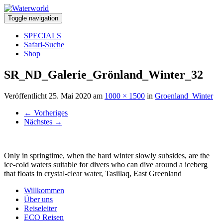
Toggle navigation
SPECIALS
Safari-Suche
Shop
SR_ND_Galerie_Grönland_Winter_32
Veröffentlicht
25. Mai 2020
am
1000 × 1500
in
Groenland_Winter
←
Vorheriges
Nächstes
→
Only in springtime, when the hard winter slowly subsides, are the
ice-cold waters suitable for divers who can dive around a iceberg
that floats in crystal-clear water, Tasiilaq, East Greenland
Willkommen
Über uns
Reiseleiter
ECO Reisen