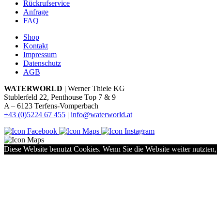
Rückrufservice
Anfrage
FAQ
Shop
Kontakt
Impressum
Datenschutz
AGB
WATERWORLD
| Werner Thiele KG
Stublerfeld 22, Penthouse Top 7 & 9
A – 6123 Terfens-Vomperbach
+43 (0)5224 67 455
|
info@waterworld.at
Diese Website benutzt Cookies. Wenn Sie die Website weiter nutzten,