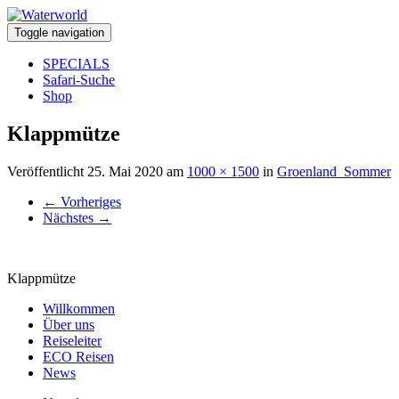
Toggle navigation
SPECIALS
Safari-Suche
Shop
Klappmütze
Veröffentlicht
25. Mai 2020
am
1000 × 1500
in
Groenland_Sommer
←
Vorheriges
Nächstes
→
Klappmütze
Willkommen
Über uns
Reiseleiter
ECO Reisen
News