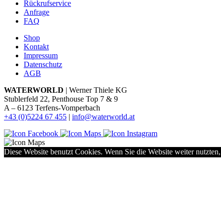
Rückrufservice
Anfrage
FAQ
Shop
Kontakt
Impressum
Datenschutz
AGB
WATERWORLD
| Werner Thiele KG
Stublerfeld 22, Penthouse Top 7 & 9
A – 6123 Terfens-Vomperbach
+43 (0)5224 67 455
|
info@waterworld.at
Diese Website benutzt Cookies. Wenn Sie die Website weiter nutzten,