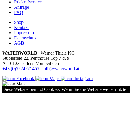
Rückrufservice
Anfrage
FAQ
Shop
Kontakt
Impressum
Datenschutz
AGB
WATERWORLD
| Werner Thiele KG
Stublerfeld 22, Penthouse Top 7 & 9
A – 6123 Terfens-Vomperbach
+43 (0)5224 67 455
|
info@waterworld.at
Diese Website benutzt Cookies. Wenn Sie die Website weiter nutzten,