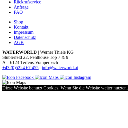
Rückrufservice
Anfrage
FAQ
Shop
Kontakt
Impressum
Datenschutz
AGB
WATERWORLD
| Werner Thiele KG
Stublerfeld 22, Penthouse Top 7 & 9
A – 6123 Terfens-Vomperbach
+43 (0)5224 67 455
|
info@waterworld.at
Diese Website benutzt Cookies. Wenn Sie die Website weiter nutzten,