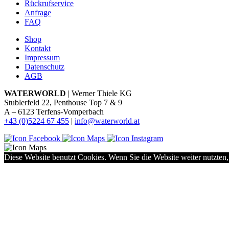
Rückrufservice
Anfrage
FAQ
Shop
Kontakt
Impressum
Datenschutz
AGB
WATERWORLD
| Werner Thiele KG
Stublerfeld 22, Penthouse Top 7 & 9
A – 6123 Terfens-Vomperbach
+43 (0)5224 67 455
|
info@waterworld.at
Diese Website benutzt Cookies. Wenn Sie die Website weiter nutzten,