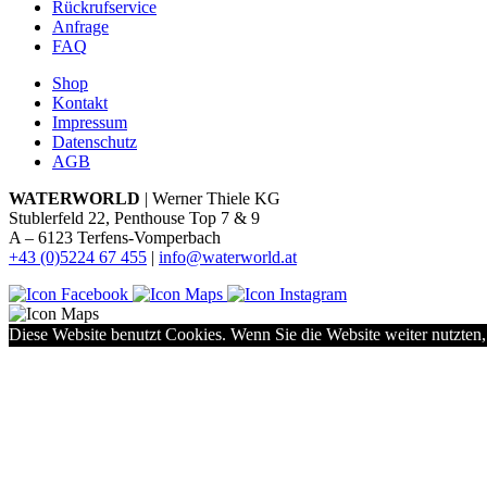
Rückrufservice
Anfrage
FAQ
Shop
Kontakt
Impressum
Datenschutz
AGB
WATERWORLD
| Werner Thiele KG
Stublerfeld 22, Penthouse Top 7 & 9
A – 6123 Terfens-Vomperbach
+43 (0)5224 67 455
|
info@waterworld.at
Diese Website benutzt Cookies. Wenn Sie die Website weiter nutzten,