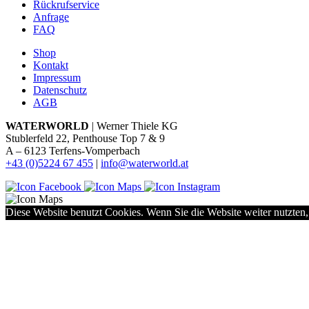
Rückrufservice
Anfrage
FAQ
Shop
Kontakt
Impressum
Datenschutz
AGB
WATERWORLD
| Werner Thiele KG
Stublerfeld 22, Penthouse Top 7 & 9
A – 6123 Terfens-Vomperbach
+43 (0)5224 67 455
|
info@waterworld.at
Diese Website benutzt Cookies. Wenn Sie die Website weiter nutzten,