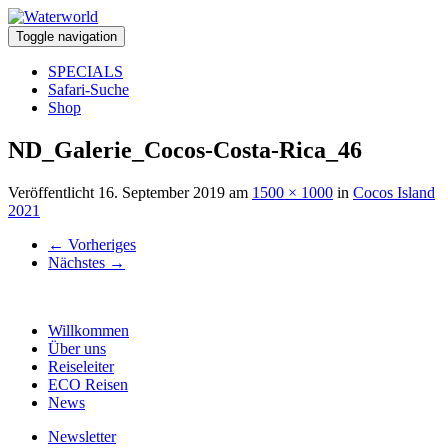
Toggle navigation
SPECIALS
Safari-Suche
Shop
ND_Galerie_Cocos-Costa-Rica_46
Veröffentlicht
16. September 2019
am
1500 × 1000
in
Cocos Island
2021
←
Vorheriges
Nächstes
→
Willkommen
Über uns
Reiseleiter
ECO Reisen
News
Newsletter