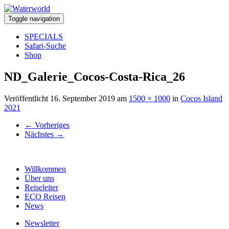
Toggle navigation
SPECIALS
Safari-Suche
Shop
ND_Galerie_Cocos-Costa-Rica_26
Veröffentlicht
16. September 2019
am
1500 × 1000
in
Cocos Island
2021
←
Vorheriges
Nächstes
→
Willkommen
Über uns
Reiseleiter
ECO Reisen
News
Newsletter