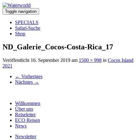
Toggle navigation
SPECIALS
Safari-Suche
Shop
ND_Galerie_Cocos-Costa-Rica_17
Veröffentlicht
16. September 2019
am
1500 × 998
in
Cocos Island
2021
←
Vorheriges
Nächstes
→
Willkommen
Über uns
Reiseleiter
ECO Reisen
News
Newsletter