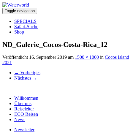
Toggle navigation
SPECIALS
Safari-Suche
Shop
ND_Galerie_Cocos-Costa-Rica_12
Veröffentlicht
16. September 2019
am
1500 × 1000
in
Cocos Island
2021
←
Vorheriges
Nächstes
→
Willkommen
Über uns
Reiseleiter
ECO Reisen
News
Newsletter