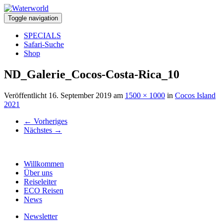
Toggle navigation
SPECIALS
Safari-Suche
Shop
ND_Galerie_Cocos-Costa-Rica_10
Veröffentlicht
16. September 2019
am
1500 × 1000
in
Cocos Island
2021
←
Vorheriges
Nächstes
→
Willkommen
Über uns
Reiseleiter
ECO Reisen
News
Newsletter