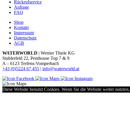
Rückrufservice
Anfrage
FAQ
Shop
Kontakt
Impressum
Datenschutz
AGB
WATERWORLD
| Werner Thiele KG
Stublerfeld 22, Penthouse Top 7 & 9
A – 6123 Terfens-Vomperbach
+43 (0)5224 67 455
|
info@waterworld.at
Diese Website benutzt Cookies. Wenn Sie die Website weiter nutzten,