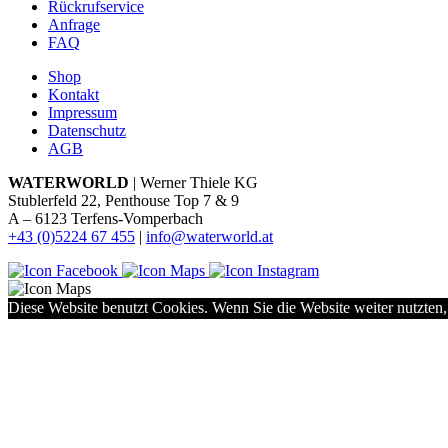
Rückrufservice
Anfrage
FAQ
Shop
Kontakt
Impressum
Datenschutz
AGB
WATERWORLD
| Werner Thiele KG
Stublerfeld 22, Penthouse Top 7 & 9
A – 6123 Terfens-Vomperbach
+43 (0)5224 67 455
|
info@waterworld.at
Diese Website benutzt Cookies. Wenn Sie die Website weiter nutzten,