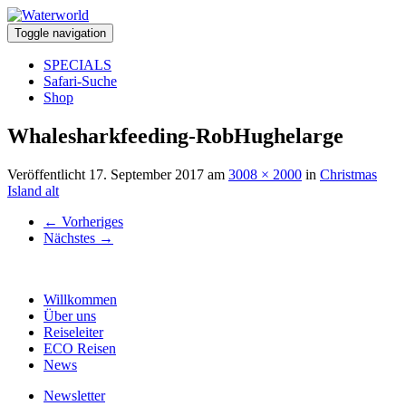
Toggle navigation
SPECIALS
Safari-Suche
Shop
Whalesharkfeeding-RobHughelarge
Veröffentlicht
17. September 2017
am
3008 × 2000
in
Christmas
Island alt
←
Vorheriges
Nächstes
→
Willkommen
Über uns
Reiseleiter
ECO Reisen
News
Newsletter