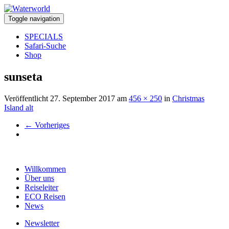
Toggle navigation
SPECIALS
Safari-Suche
Shop
sunseta
Veröffentlicht
27. September 2017
am
456 × 250
in
Christmas
Island alt
←
Vorheriges
Willkommen
Über uns
Reiseleiter
ECO Reisen
News
Newsletter