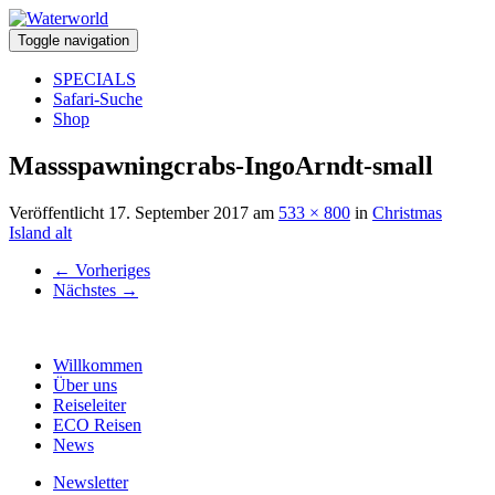
Toggle navigation
SPECIALS
Safari-Suche
Shop
Massspawningcrabs-IngoArndt-small
Veröffentlicht
17. September 2017
am
533 × 800
in
Christmas
Island alt
←
Vorheriges
Nächstes
→
Willkommen
Über uns
Reiseleiter
ECO Reisen
News
Newsletter