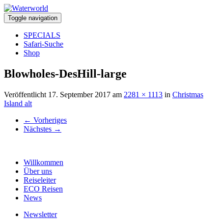
Toggle navigation
SPECIALS
Safari-Suche
Shop
Blowholes-DesHill-large
Veröffentlicht
17. September 2017
am
2281 × 1113
in
Christmas
Island alt
←
Vorheriges
Nächstes
→
Willkommen
Über uns
Reiseleiter
ECO Reisen
News
Newsletter