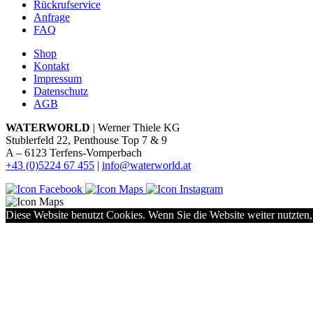
Rückrufservice
Anfrage
FAQ
Shop
Kontakt
Impressum
Datenschutz
AGB
WATERWORLD
| Werner Thiele KG
Stublerfeld 22, Penthouse Top 7 & 9
A – 6123 Terfens-Vomperbach
+43 (0)5224 67 455
|
info@waterworld.at
Diese Website benutzt Cookies. Wenn Sie die Website weiter nutzten,