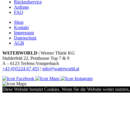
Rückrufservice
Anfrage
FAQ
Shop
Kontakt
Impressum
Datenschutz
AGB
WATERWORLD
| Werner Thiele KG
Stublerfeld 22, Penthouse Top 7 & 9
A – 6123 Terfens-Vomperbach
+43 (0)5224 67 455
|
info@waterworld.at
Diese Website benutzt Cookies. Wenn Sie die Website weiter nutzten,