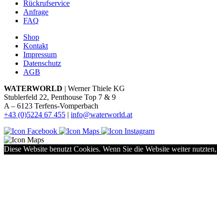
Rückrufservice
Anfrage
FAQ
Shop
Kontakt
Impressum
Datenschutz
AGB
WATERWORLD
| Werner Thiele KG
Stublerfeld 22, Penthouse Top 7 & 9
A – 6123 Terfens-Vomperbach
+43 (0)5224 67 455
|
info@waterworld.at
Diese Website benutzt Cookies. Wenn Sie die Website weiter nutzten,