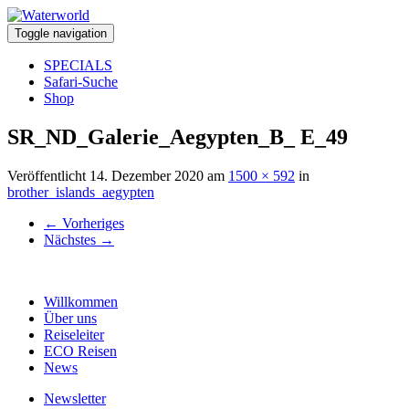
Toggle navigation
SPECIALS
Safari-Suche
Shop
SR_ND_Galerie_Aegypten_B_ E_49
Veröffentlicht
14. Dezember 2020
am
1500 × 592
in
brother_islands_aegypten
←
Vorheriges
Nächstes
→
Willkommen
Über uns
Reiseleiter
ECO Reisen
News
Newsletter