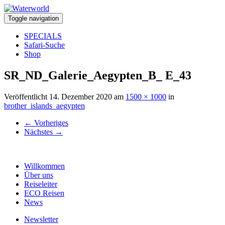
Toggle navigation
SPECIALS
Safari-Suche
Shop
SR_ND_Galerie_Aegypten_B_ E_43
Veröffentlicht
14. Dezember 2020
am
1500 × 1000
in
brother_islands_aegypten
←
Vorheriges
Nächstes
→
Willkommen
Über uns
Reiseleiter
ECO Reisen
News
Newsletter