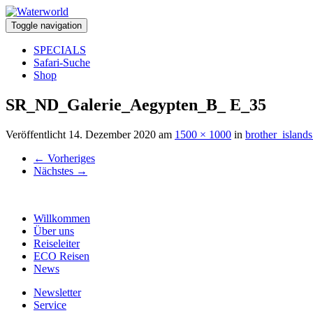
Toggle navigation
SPECIALS
Safari-Suche
Shop
SR_ND_Galerie_Aegypten_B_ E_35
Veröffentlicht
14. Dezember 2020
am
1500 × 1000
in
brother_island
←
Vorheriges
Nächstes
→
Willkommen
Über uns
Reiseleiter
ECO Reisen
News
Newsletter
Service