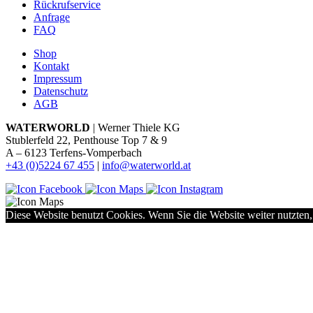
Rückrufservice
Anfrage
FAQ
Shop
Kontakt
Impressum
Datenschutz
AGB
WATERWORLD
| Werner Thiele KG
Stublerfeld 22, Penthouse Top 7 & 9
A – 6123 Terfens-Vomperbach
+43 (0)5224 67 455
|
info@waterworld.at
Diese Website benutzt Cookies. Wenn Sie die Website weiter nutzten,