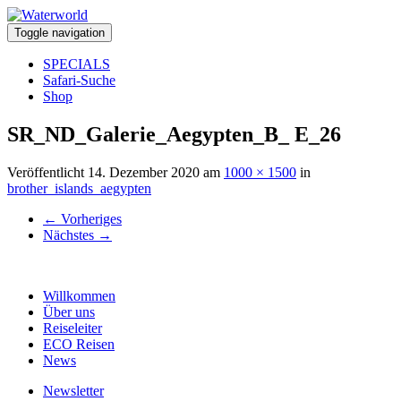
Toggle navigation
SPECIALS
Safari-Suche
Shop
SR_ND_Galerie_Aegypten_B_ E_26
Veröffentlicht
14. Dezember 2020
am
1000 × 1500
in
brother_islands_aegypten
←
Vorheriges
Nächstes
→
Willkommen
Über uns
Reiseleiter
ECO Reisen
News
Newsletter