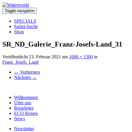
Toggle navigation
SPECIALS
Safari-Suche
Shop
SR_ND_Galerie_Franz-Josefs-Land_31
Veröffentlicht
23. Februar 2021
am
1000 × 1500
in
Franz_Josefs_Land
←
Vorheriges
Nächstes
→
Willkommen
Über uns
Reiseleiter
ECO Reisen
News
Newsletter